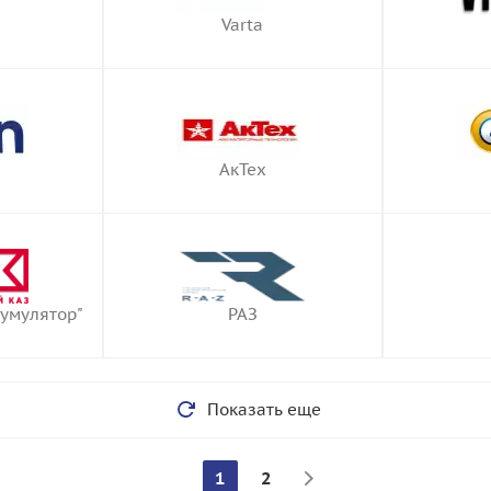
Varta
АкТех
кумулятор"
РАЗ
Показать еще
1
2