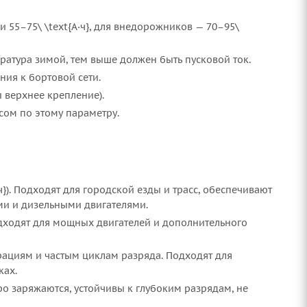
55–75\ \text{А·ч}, для внедорожников — 70–95\
ратура зимой, тем выше должен быть пусковой ток.
ния к бортовой сети.
 верхнее крепление).
сом по этому параметру.
}). Подходят для городской езды и трасс, обеспечивают
ми и дизельными двигателями.
одходят для мощных двигателей и дополнительного
брациям и частым циклам разряда. Подходят для
ках.
ро заряжаются, устойчивы к глубоким разрядам, не