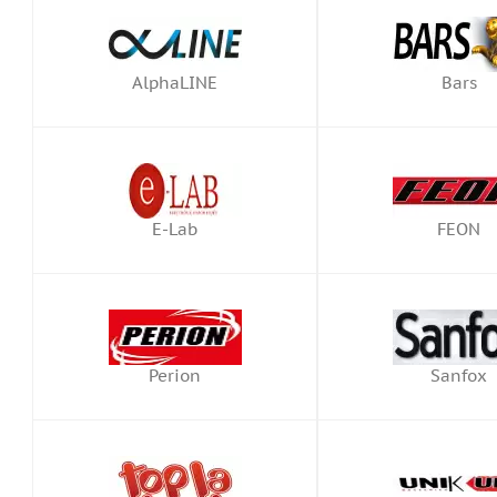
AlphaLINE
Bars
E-Lab
FEON
Perion
Sanfox