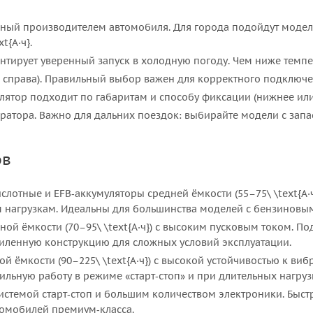
ый производителем автомобиля. Для города подойдут модели 
t{А·ч}.
нтирует уверенный запуск в холодную погоду. Чем ниже темпе
с справа). Правильный выбор важен для корректного подключе
улятор подходит по габаритам и способу фиксации (нижнее или
ратора. Важно для дальних поездок: выбирайте модели с запа
ов
лотные и EFB‑аккумуляторы средней ёмкости (55–75\ \text{А·ч
м нагрузкам. Идеальны для большинства моделей с бензиновы
й ёмкости (70–95\ \text{А·ч}) с высоким пусковым током. П
силенную конструкцию для сложных условий эксплуатации.
 ёмкости (90–225\ \text{А·ч}) с высокой устойчивостью к ви
ильную работу в режиме «старт‑стоп» и при длительных нагруз
истемой старт‑стоп и большим количеством электроники. Быст
томобилей премиум‑класса.