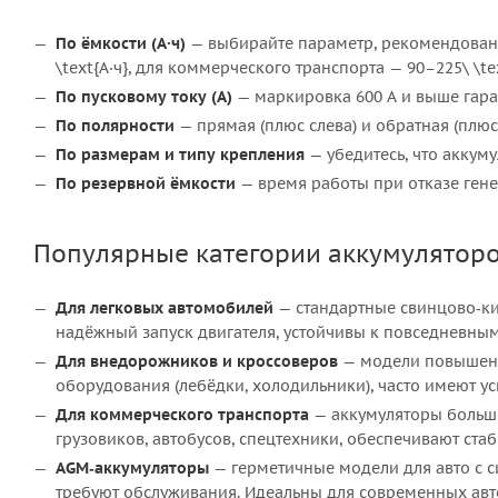
По ёмкости (А·ч)
— выбирайте параметр, рекомендованн
\text{А·ч}, для коммерческого транспорта — 90–225\ \tex
По пусковому току (А)
— маркировка 600 А и выше гара
По полярности
— прямая (плюс слева) и обратная (плю
По размерам и типу крепления
— убедитесь, что аккум
По резервной ёмкости
— время работы при отказе гене
Популярные категории аккумулятор
Для легковых автомобилей
— стандартные свинцово‑кис
надёжный запуск двигателя, устойчивы к повседневны
Для внедорожников и кроссоверов
— модели повышенно
оборудования (лебёдки, холодильники), часто имеют у
Для коммерческого транспорта
— аккумуляторы большой
грузовиков, автобусов, спецтехники, обеспечивают стаб
AGM‑аккумуляторы
— герметичные модели для авто с с
требуют обслуживания. Идеальны для современных ав