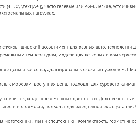
(4–20\ \text{А·ч}), часто гелевые или AGM. Лёгкие, устойчив
экстремальных нагрузках.
 службы, широкий ассортимент для разных авто. Технологии д
стремальным температурам, модели для легковых и коммерческ
ние цены и качества, адаптированы к сложным условиям. Шир
сть к морозам, доступная цена. Подходят для сурового клима
сковой ток, модели для мощных двигателей. Долговечность и н
ьности и стоимости, подходят для ежедневной эксплуатации. У
 мототехники, ИБП и спецтехники. Компактность, герметичнос