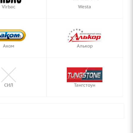
Virbac
Westa
Аком
Алькор
СИЛ
Тангстоун