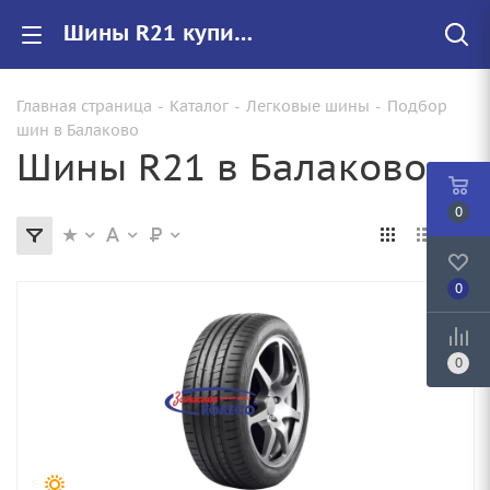
Шины R21 купить в Балаково недорого, цены на резину 21 радиуса
Главная страница
-
Каталог
-
Легковые шины
-
Подбор
шин в Балаково
Шины R21 в Балаково
0
0
0