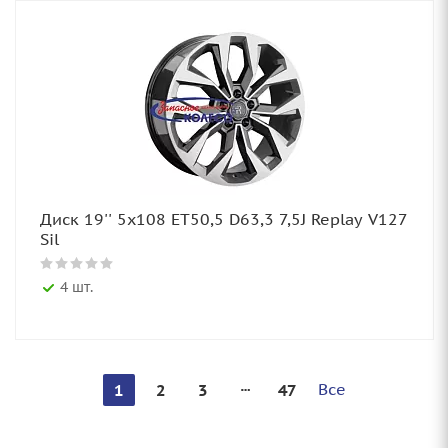
Диск 19'' 5x108 ET50,5 D63,3 7,5J Replay V127
Sil
4 шт.
Все
1
2
3
47