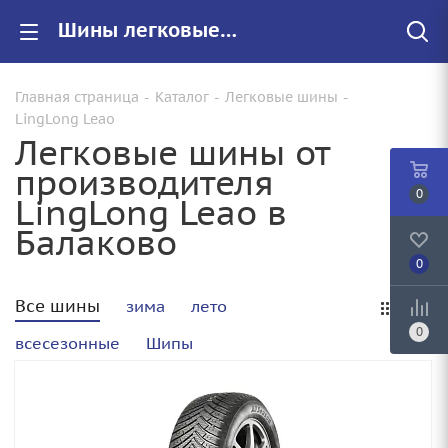
Шины легковые LingLong Leao купить в Балаково, цены на резину LingLong Leao для авто
Главная страница
-
Каталог
-
Легковые шины
-
LingLong Leao
Легковые шины от
производителя
0
LingLong Leao в
Балаково
0
Все шины
зима
лето
0
всесезонные
Шипы