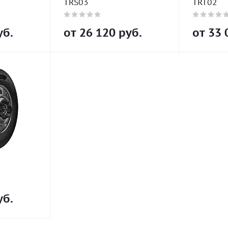
TRS03
TRT02
б.
от
26 120
руб.
от
33 
б.