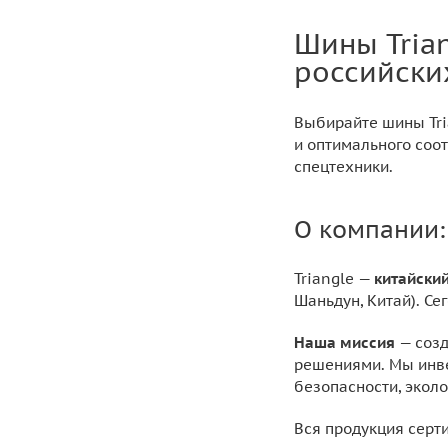
Шины Tria
российски
Выбирайте шины Tri
и оптимального соо
спецтехники.
О компании:
Triangle —
китайски
Шаньдун, Китай). Се
Наша миссия
— созд
решениями. Мы инве
безопасности, эколо
Вся продукция серт