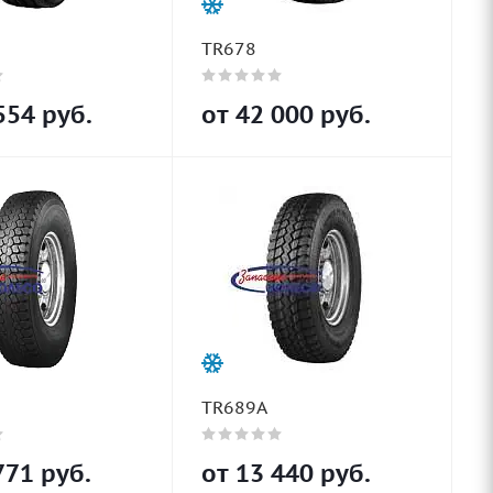
TR678
554
руб.
от
42 000
руб.
TR689A
771
руб.
от
13 440
руб.