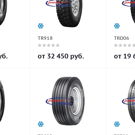
TR918
TRD06
б.
от
32 450
руб.
от
19 