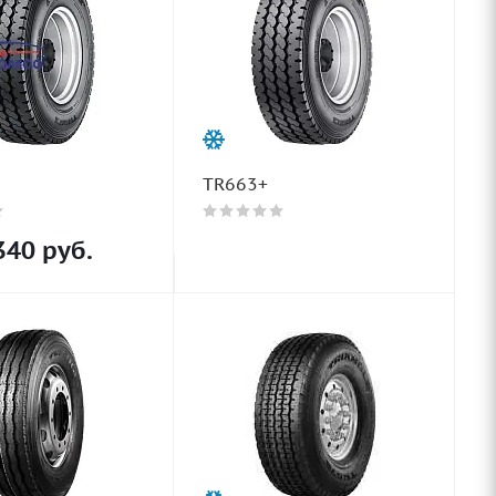
TR663+
340
руб.