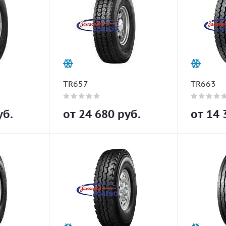
TR657
TR663
б.
от
24 680
руб.
от
14 