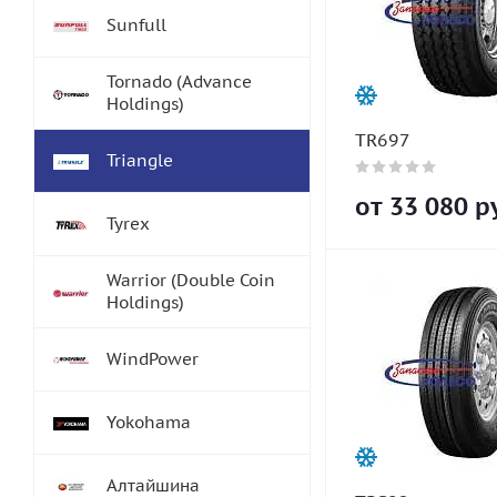
Sunfull
Tornado (Advance
Holdings)
TR697
Triangle
от
33 080
ру
Tyrex
Warrior (Double Coin
Holdings)
WindPower
Yokohama
Алтайшина