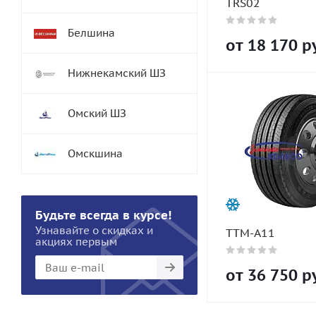
TRS02
Белшина
от
18 170
ру
Нижнекамский ШЗ
Омский ШЗ
Омскшина
Будьте всегда в курсе!
Узнавайте о скидках и
TTM-A11
акциях первым
от
36 750
ру