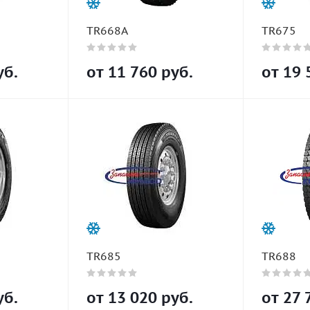
TR668A
TR675
б.
от
11 760
руб.
от
19 
TR685
TR688
б.
от
13 020
руб.
от
27 