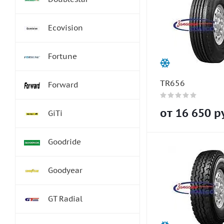
Ecovision
Fortune
TR656
Forward
от
16 650
ру
GiTi
Goodride
Goodyear
GT Radial