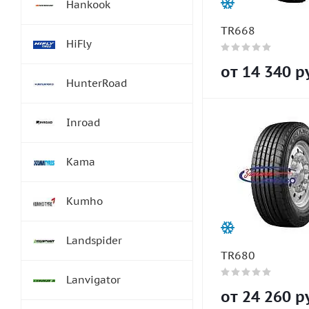
Hankook
TR668
HiFly
от
14 340
ру
HunterRoad
Inroad
Kama
Kumho
Landspider
TR680
Lanvigator
от
24 260
ру