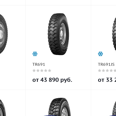
TR691
TR691JS
от
43 890
руб.
от
33 