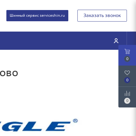
Заказать звонок
Шинный сервис serviceshin.ru
0
ково
0
0