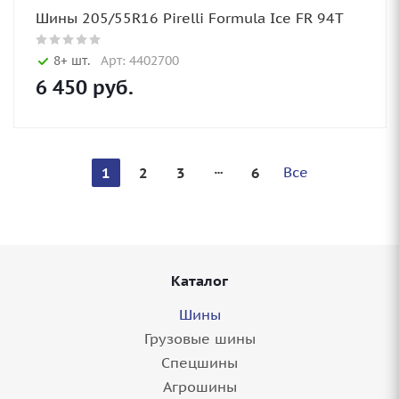
Шины 205/55R16 Pirelli Formula Ice FR 94T
8+ шт.
Арт: 4402700
6 450
руб.
Все
1
2
3
6
Каталог
Шины
Грузовые шины
Спецшины
Агрошины