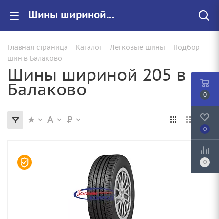
Шины шириной 205 купить в Балаково недорого, цены на резину 205, высота профиля 55, посадочный диаметр 16
Главная страница
-
Каталог
-
Легковые шины
-
Подбор
шин в Балаково
Шины шириной 205 в
Балаково
0
0
0