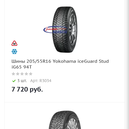
Шины 205/55R16 Yokohama iceGuard Stud
iG65 94T
3 шт.
Арт: R3034
7 720
руб.