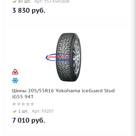
8+ шт.
Арт: YSTX5R1608
3 830
руб.
Шины 205/55R16 Yokohama iceGuard Stud
iG55 94T
1 шт.
Арт: F8207
7 010
руб.