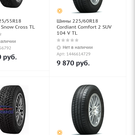
25/55R18
Шины 225/60R18
 Snow Cross TL
Cordiant Comfort 2 SUV
104 V TL
наличии
Нет в наличии
56792
Арт: 1446614729
0
руб.
9 870
руб.