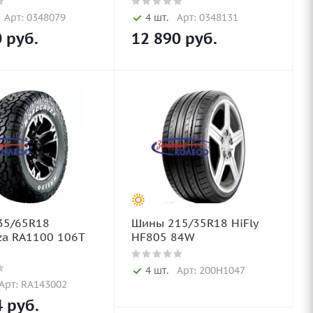
Арт: 0348079
4 шт.
Арт: 0348131
0
руб.
12 890
руб.
35/65R18
Шины 215/35R18 HiFly
za RA1100 106T
HF805 84W
4 шт.
Арт: 200H1047
Арт: RA143002
4
руб.