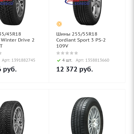
35/45R18
Шины 255/55R18
 Winter Drive 2
Cordiant Sport 3 PS-2
T
109V
Арт: 1391882745
4 шт.
Арт: 1358813660
6
руб.
12 372
руб.