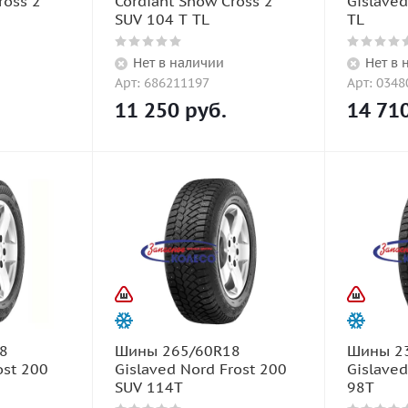
ross 2
Cordiant Snow Cross 2
Gislaved
SUV 104 T TL
TL
Нет в наличии
Нет в 
Арт: 686211197
Арт: 0348
11 250
руб.
14 71
8
Шины 265/60R18
Шины 2
ost 200
Gislaved Nord Frost 200
Gislaved
SUV 114T
98T