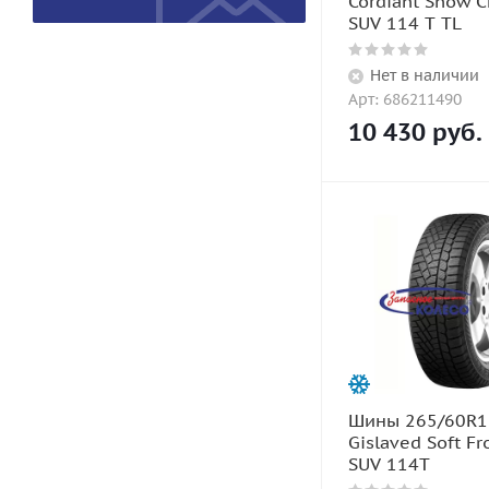
Cordiant Snow C
SUV 114 T TL
Нет в наличии
Арт: 686211490
10 430
руб.
Шины 265/60R1
Gislaved Soft Fr
SUV 114T