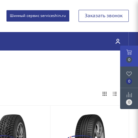
Заказать звонок
Шинный сервис serviceshin.ru
0
0
0