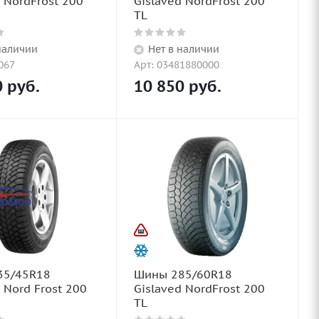
 NordFrost 200
Gislaved NordFrost 200
TL
наличии
Нет в наличии
067
Арт: 03481880000
0
руб.
10 850
руб.
35/45R18
Шины 285/60R18
 Nord Frost 200
Gislaved NordFrost 200
TL