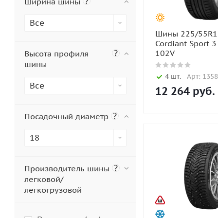
?
Ширина шины
Все
Шины 225/55R1
Cordiant Sport 3
?
102V
Высота профиля
шины
4 шт.
Арт: 135
Все
12 264
руб.
?
Посадочный диаметр
18
?
Производитель шины
легковой/
легкогрузовой