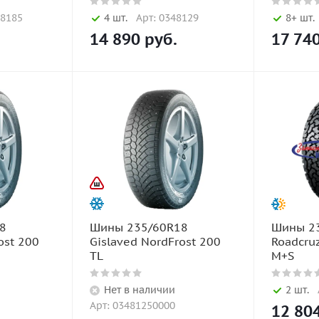
48185
4 шт.
Арт: 0348129
8+ шт.
14 890
руб.
17 74
8
Шины 235/60R18
Шины 2
ost 200
Gislaved NordFrost 200
Roadcru
TL
M+S
Нет в наличии
2 шт.
Арт: 03481250000
12 80