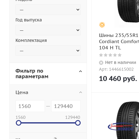
Год выпуска
Шины 235/55R1
Комплектация
Cordiant Comfor
104 H TL
Нет в наличии
Арт: 1446615002
Фильтр по
параметрам
10 460
руб.
Цена
1560
129440