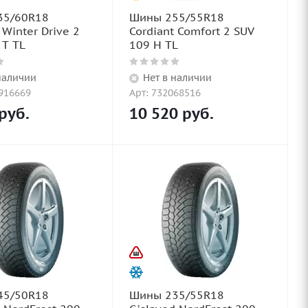
35/60R18
Шины 255/55R18
 Winter Drive 2
Cordiant Comfort 2 SUV
 T TL
109 H TL
наличии
Нет в наличии
2916669
Арт: 732068516
руб.
10 520
руб.
45/50R18
Шины 235/55R18