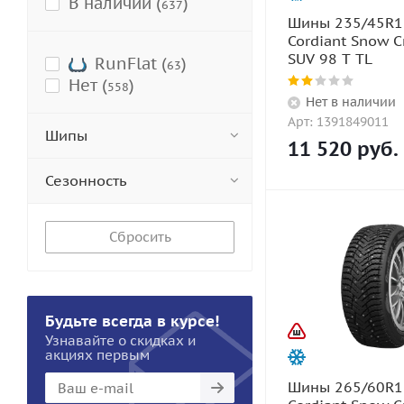
В наличии (
)
637
Шины 235/45R1
Cordiant Snow C
SUV 98 T TL
RunFlat (
)
63
Нет (
)
558
Нет в наличии
Арт: 1391849011
Шипы
11 520
руб.
Сезонность
Сбросить
Будьте всегда в курсе!
Узнавайте о скидках и
акциях первым
Шины 265/60R1