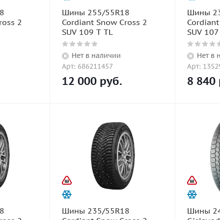
8
Шины 255/55R18
Шины 2
ross 2
Cordiant Snow Cross 2
Cordiant
SUV 109 T TL
SUV 107
Нет в наличии
Нет в 
Арт: 686211457
Арт: 135
12 000
руб.
8 840
8
Шины 235/55R18
Шины 2