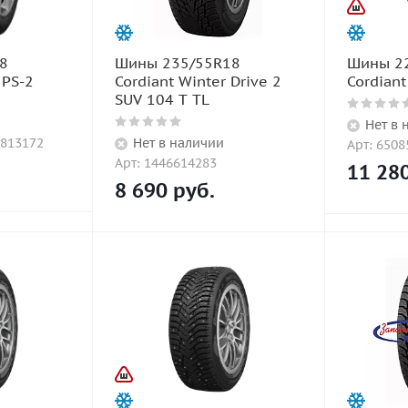
8
Шины 235/55R18
Шины 2
 PS-2
Cordiant Winter Drive 2
Cordiant
SUV 104 T TL
Нет в 
8813172
Нет в наличии
Арт: 6508
Арт: 1446614283
11 28
8 690
руб.