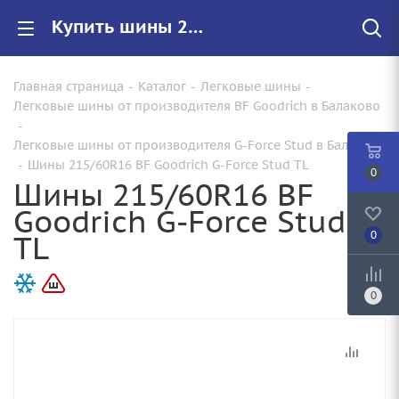
Купить шины 215/60R16 BF Goodrich G-Force Stud TL |Арт.332077 по цене от 5510.00 руб. в Балаково с доставкой
Главная страница
-
Каталог
-
Легковые шины
-
Легковые шины от производителя BF Goodrich в Балаково
-
Легковые шины от производителя G-Force Stud в Балаково
-
Шины 215/60R16 BF Goodrich G-Force Stud TL
0
Шины 215/60R16 BF
Goodrich G-Force Stud
TL
0
0