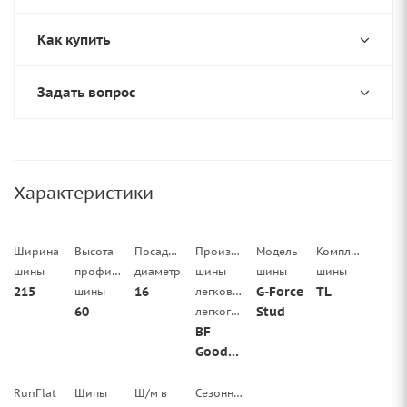
Как купить
Задать вопрос
Характеристики
Ширина
Высота
Посадочный
Производитель
Модель
Комплектация
шины
профиля
диаметр
шины
шины
шины
215
16
G-Force
TL
шины
легковой/
60
Stud
легкогрузовой
BF
Goodrich
RunFlat
Шипы
Ш/м в
Сезонность