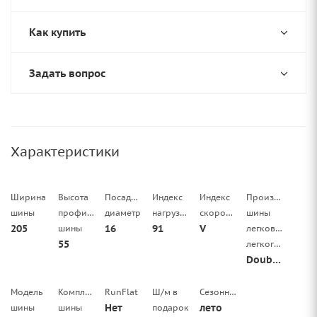
Как купить
Задать вопрос
Характеристики
Ширина
Высота
Посадочный
Индекс
Индекс
Производитель
шины
профиля
диаметр
нагрузки
скорости
шины
205
16
91
V
шины
легковой/
55
легкогрузовой
Doublestar
Модель
Комплектация
RunFlat
Ш/м в
Сезонность
Нет
лето
шины
шины
подарок