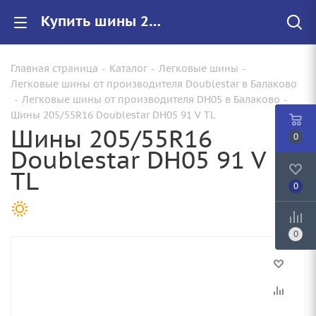
Купить шины 205/55R16 Doublestar DH05 91 V TL |Арт.92922005273 по цене от 3990.00 руб. в Балаково с доставкой
Главная страница
-
Каталог
-
Легковые шины
-
Легковые шины от производителя Doublestar в Балаково
-
Легковые шины от производителя DH05 в Балаково
-
Шины 205/55R16 Doublestar DH05 91 V TL
Шины 205/55R16
0
Doublestar DH05 91 V
TL
0
0