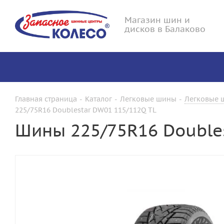
Магазин шин и
дисков в Балаково
Главная страница
-
Каталог
-
Легковые шины
-
Легковые ш
225/75R16 Doublestar DW01 115/112Q TL
Шины 225/75R16 Double