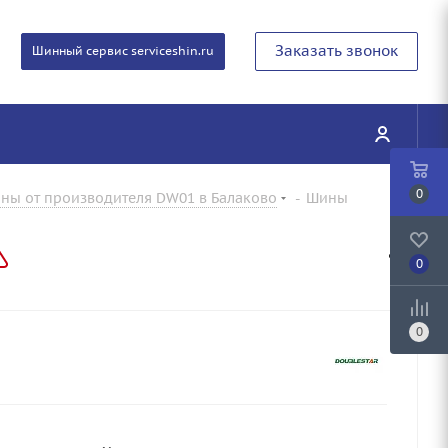
Заказать звонок
Шинный сервис serviceshin.ru
0
ны от производителя DW01 в Балаково
-
Шины
0
0