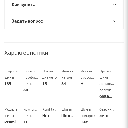
Как купить
Задать вопрос
Характеристики
Ширина
Высота
Посадочный
Индекс
Индекс
Производитель
шины
профиля
диаметр
нагрузки
скорости
шины
185
15
84
H
шины
легковой/
60
легкогрузовой
Gislaved
Модель
Комплектация
RunFlat
Шипы
Ш/м в
Сезонность
Нет
Шипы
лето
шины
шины
подарок
PremiumControl
TL
Нет