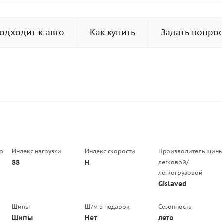
одходит к авто
Как купить
Задать вопро
р
Индекс нагрузки
Индекс скорости
Производитель шин
88
H
легковой/
легкогрузовой
Gislaved
Шипы
Ш/м в подарок
Сезонность
Шипы
Нет
лето