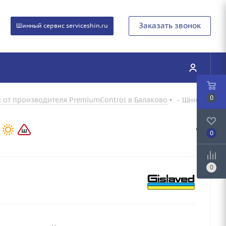
Заказать звонок
Шинный сервис serviceshin.ru
0
от производителя PremiumControl в Балаково
-
Шины
0
0