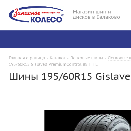
Магазин шин и
дисков в Балаково
Главная страница
-
Каталог
-
Легковые шины
-
Легковые ш
195/60R15 Gislaved PremiumControl 88 H TL
Шины 195/60R15 Gislave