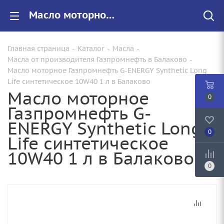
Масло моторное Газпромнефть G-ENERGY Synthetic Long Life синтетическое 10W40 1 л купить от 460.00 руб. в Балаково
Главная страница
-
Каталог
-
Масла
-
Масла от производителя Газпромнефть в Балаково
-
Масло моторное Газпромнефть G-ENERGY Synthetic Long
Life синтетическое 10W40 1 л в Балаково
Масло моторное
0
Газпромнефть G-
ENERGY Synthetic Long
0
Life синтетическое
10W40 1 л в Балаково
0