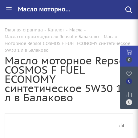
Масло моторное Repsol COSMOS F FUEL ECONOMY синтетическое 5W30 1 л купить от 1040.00 руб. в Балаково
Главная страница
-
Каталог
-
Масла
-
Масла от производителя Repsol в Балаково
-
Масло
моторное Repsol COSMOS F FUEL ECONOMY синтетическое
5W30 1 л в Балаково
Масло моторное Repsol
0
COSMOS F FUEL
ECONOMY
0
синтетическое 5W30 1
л в Балаково
0