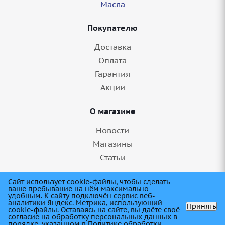
Масла
Покупателю
Доставка
Оплата
Гарантия
Акции
О магазине
Новости
Магазины
Статьи
8 (845) 275-99-11
Сайт использует cookie-файлы, чтобы сделать
ваше пребывание на нём максимально
удобным. К cайту подключён сервис веб-
аналитики Яндекс. Метрика, использующий
Принять
cookie-файлы. Оставаясь на сайте, вы даёте своё
согласие на обработку персональных данных в
порядке, указанном в
Политике обработки