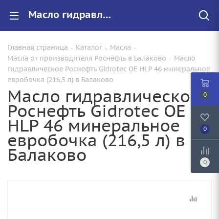
Масло гидравлическое Роснефть Gidrotec OE HLP 46 минеральное евробочка (216,5 л) купить от 14990.00 руб. в Балаково
Главная страница
-
Каталог
-
Масла
-
Масла от производителя Роснефть в Балаково
-
Масло
гидравлическое Роснефть Gidrotec OE HLP 46 минеральное
евробочка (216,5 л) в Балаково
Масло гидравлическое
0
Роснефть Gidrotec OE
HLP 46 минеральное
0
евробочка (216,5 л) в
Балаково
0