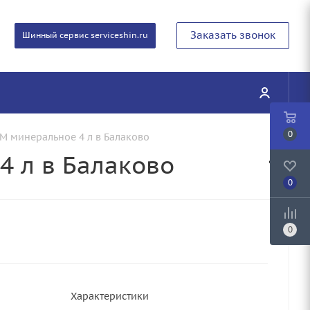
Заказать звонок
Шинный сервис serviceshin.ru
0
М минеральное 4 л в Балаково
4 л в Балаково
0
0
Характеристики