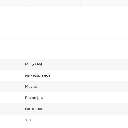
МГД-14М
минеральное
Масло
Роснефть
моторное
4 л