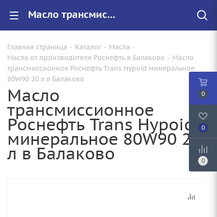
Масло трансмиссионное Роснефть Trans Hypoid минеральное 80W90 20 л купить от 2230.00 руб. в Балаково
Главная страница
-
Каталог
-
Масла
-
Масла от производителя Роснефть в Балаково
-
Масло
трансмиссионное Роснефть Trans Hypoid минеральное
80W90 20 л в Балаково
Масло
0
трансмиссионное
Роснефть Trans Hypoid
0
минеральное 80W90 20
л в Балаково
0