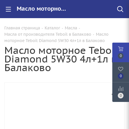
Масло моторное Teboil Diamond 5W30 4л+1л купить от 2990.00 руб. в Балаково
Главная страница
-
Каталог
-
Масла
-
Масла от производителя Teboil в Балаково
-
Масло
моторное Teboil Diamond 5W30 4л+1л в Балаково
Масло моторное Teboil
Diamond 5W30 4л+1л в
0
Балаково
0
0