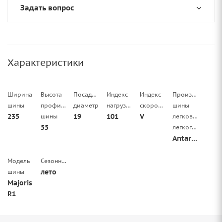
Задать вопрос
Характеристики
Ширина
Высота
Посадочный
Индекс
Индекс
Производитель
шины
профиля
диаметр
нагрузки
скорости
шины
235
19
101
V
шины
легковой/
55
легкогрузовой
Antares
Модель
Сезонность
лето
шины
Majoris
R1