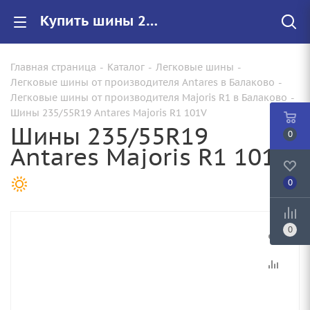
Купить шины 235/55R19 Antares Majoris R1 101V |Арт.AB6028 по цене от 7330.00 руб. в Балаково с доставкой
Главная страница
-
Каталог
-
Легковые шины
-
Легковые шины от производителя Antares в Балаково
-
Легковые шины от производителя Majoris R1 в Балаково
-
Шины 235/55R19 Antares Majoris R1 101V
Шины 235/55R19
0
Antares Majoris R1 101V
0
0