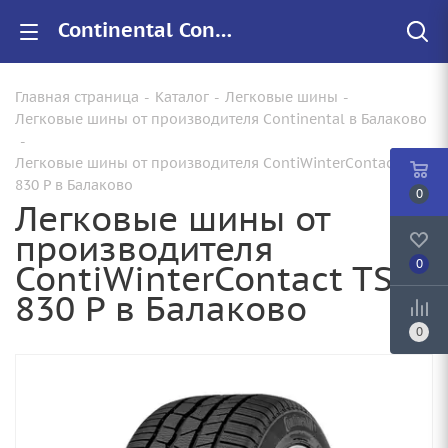
Continental ContiWinterContact TS 830 P купить в Балаково, цены на резину ContiWinterContact TS 830 P для авто
Главная страница
-
Каталог
-
Легковые шины
-
Легковые шины от производителя Continental в Балаково
-
Легковые шины от производителя ContiWinterContact TS
830 P в Балаково
0
Легковые шины от
производителя
ContiWinterContact TS
0
830 P в Балаково
0