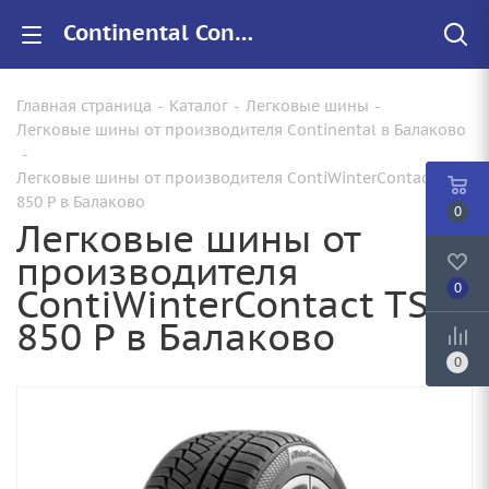
Continental ContiWinterContact TS 850 P купить в Балаково, цены на резину ContiWinterContact TS 850 P для авто
Главная страница
-
Каталог
-
Легковые шины
-
Легковые шины от производителя Continental в Балаково
-
Легковые шины от производителя ContiWinterContact TS
850 P в Балаково
0
Легковые шины от
производителя
ContiWinterContact TS
0
850 P в Балаково
0