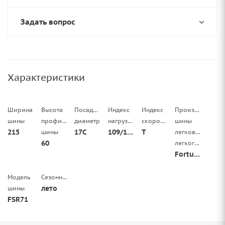
Задать вопрос
Характеристики
Ширина
Высота
Посадочный
Индекс
Индекс
Производитель
шины
профиля
диаметр
нагрузки
скорости
шины
215
17C
109/107
T
шины
легковой/
60
легкогрузовой
Fortune
Модель
Сезонность
лето
шины
FSR71