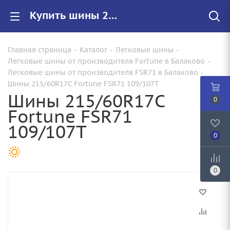
Купить шины 215/60R17C Fortune FSR71 109/107T |Арт.9215030571 по цене от руб. в Балаково с доставкой
Главная страница
-
Каталог
-
Легковые шины
-
Легковые шины от производителя Fortune в Балаково
-
Легковые шины от производителя FSR71 в Балаково
-
Шины 215/60R17C Fortune FSR71 109/107T
Шины 215/60R17C
0
Fortune FSR71
109/107T
0
0