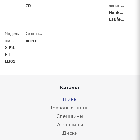
70
легкогрузовой
Hankook
Laufenn
Модель
Сезонность
всесезонные
шины
X Fit
HT
LD01
Каталог
Шины
Грузовые шины
Спецшины
Агрошины
Диски