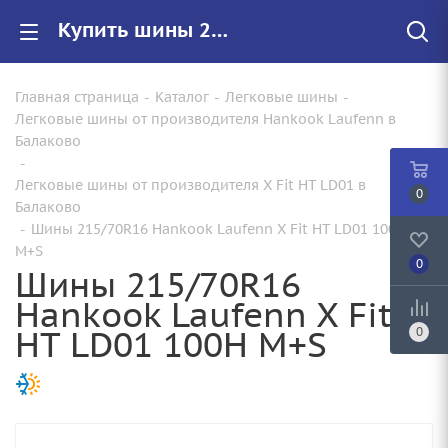
Купить шины 215/70R16 Hankook Laufenn X Fit HT LD01 100H M+S |Арт.1029587 по цене от 9710.00 руб. в Балаково с доставкой
Главная страница
-
Каталог
-
Легковые шины
-
Легковые шины от производителя Hankook Laufenn в
Балаково
-
Легковые шины от производителя X Fit HT LD01 в
0
Балаково
-
Шины 215/70R16 Hankook Laufenn X Fit HT LD01 100H
M+S
0
Шины 215/70R16
Hankook Laufenn X Fit
HT LD01 100H M+S
0