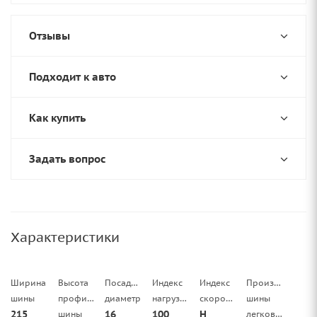
Отзывы
Подходит к авто
Как купить
Задать вопрос
Характеристики
Ширина
Высота
Посадочный
Индекс
Индекс
Производитель
шины
профиля
диаметр
нагрузки
скорости
шины
215
16
100
H
шины
легковой/