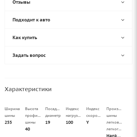
Отзывы
Подходит к авто
Как купить
Задать вопрос
Характеристики
Ширина
Высота
Посадочный
Индекс
Индекс
Производитель
шины
профиля
диаметр
нагрузки
скорости
шины
255
19
100
Y
шины
легковой/
40
легкогрузовой
Hankook