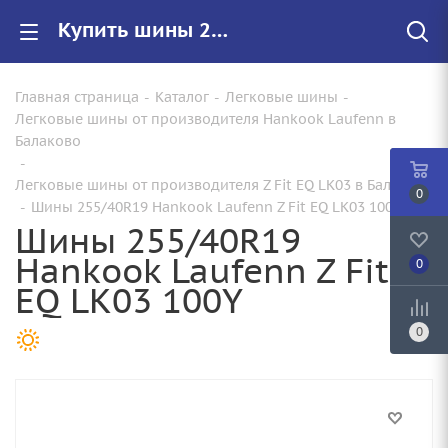
Купить шины 255/40R19 Hankook Laufenn Z Fit EQ LK03 100Y |Арт.1027686 по цене от 17240.00 руб. в Балаково с доставкой
Главная страница
-
Каталог
-
Легковые шины
-
Легковые шины от производителя Hankook Laufenn в
Балаково
-
Легковые шины от производителя Z Fit EQ LK03 в Балаково
0
-
Шины 255/40R19 Hankook Laufenn Z Fit EQ LK03 100Y
Шины 255/40R19
Hankook Laufenn Z Fit
0
EQ LK03 100Y
0