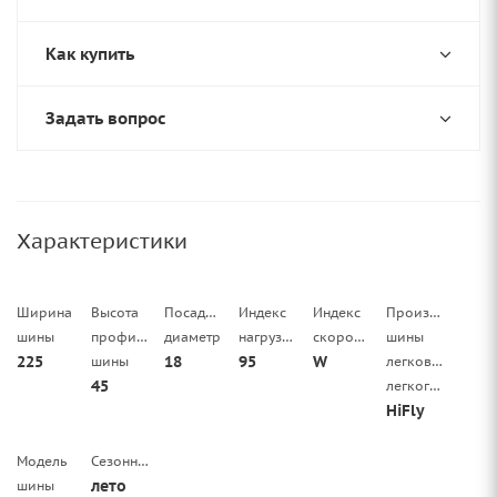
Как купить
Задать вопрос
Характеристики
Ширина
Высота
Посадочный
Индекс
Индекс
Производитель
шины
профиля
диаметр
нагрузки
скорости
шины
225
18
95
W
шины
легковой/
45
легкогрузовой
HiFly
Модель
Сезонность
лето
шины