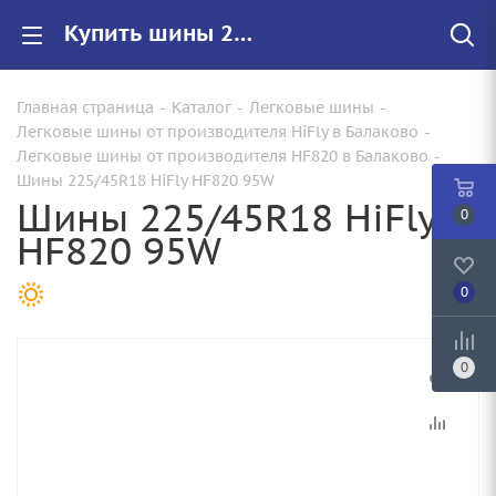
Купить шины 225/45R18 HiFly HF820 95W |Арт.202H1039 по цене от 4630.00 руб. в Балаково с доставкой
Главная страница
-
Каталог
-
Легковые шины
-
Легковые шины от производителя HiFly в Балаково
-
Легковые шины от производителя HF820 в Балаково
-
Шины 225/45R18 HiFly HF820 95W
Шины 225/45R18 HiFly
0
HF820 95W
0
0