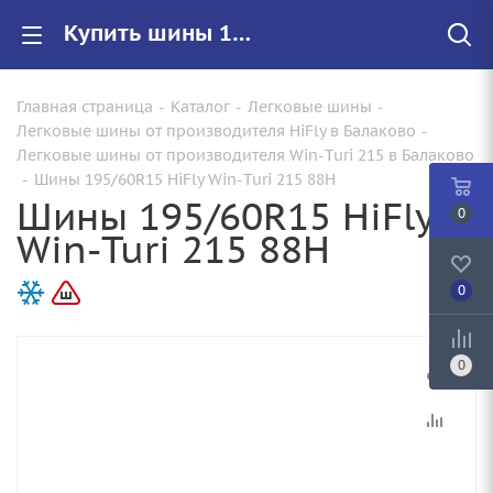
Купить шины 195/60R15 HiFly Win-Turi 215 88H |Арт.300H3003 по цене от 4340.00 руб. в Балаково с доставкой
Главная страница
-
Каталог
-
Легковые шины
-
Легковые шины от производителя HiFly в Балаково
-
Легковые шины от производителя Win-Turi 215 в Балаково
-
Шины 195/60R15 HiFly Win-Turi 215 88H
Шины 195/60R15 HiFly
0
Win-Turi 215 88H
0
0