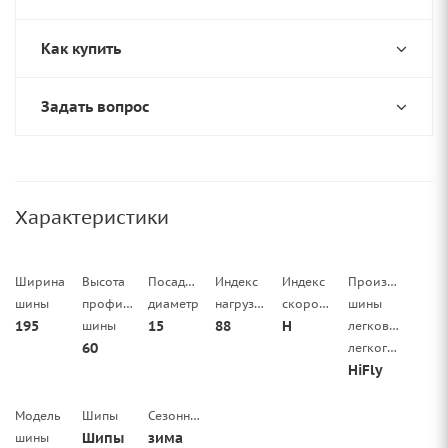
Как купить
Задать вопрос
Характеристики
Ширина
Высота
Посадочный
Индекс
Индекс
Производитель
шины
профиля
диаметр
нагрузки
скорости
шины
195
15
88
H
шины
легковой/
60
легкогрузовой
HiFly
Модель
Шипы
Сезонность
Шипы
зима
шины