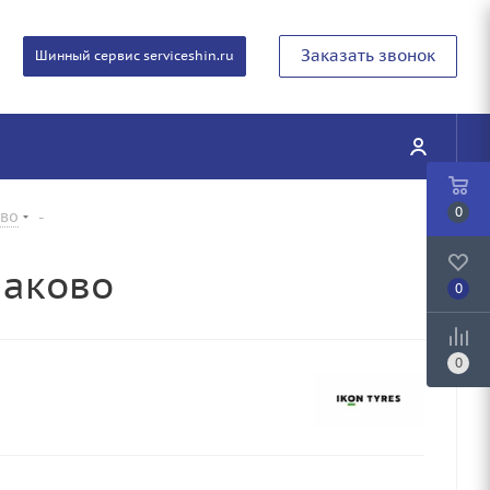
Заказать звонок
Шинный сервис serviceshin.ru
0
ово
-
лаково
0
0