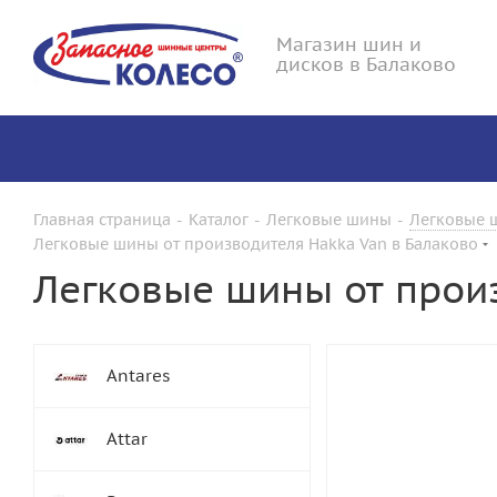
Магазин шин и
дисков в Балаково
Главная страница
-
Каталог
-
Легковые шины
-
Легковые ш
Легковые шины от производителя Hakka Van в Балаково
Легковые шины от прои
Antares
Attar