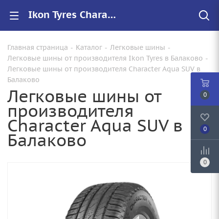
Ikon Tyres Character Aqua SUV купить в Балаково, цены на резину Character Aqua SUV для авто
Главная страница
-
Каталог
-
Легковые шины
-
Легковые шины от производителя Ikon Tyres в Балаково
-
Легковые шины от производителя Character Aqua SUV в
Балаково
Легковые шины от
0
производителя
Character Aqua SUV в
0
Балаково
0