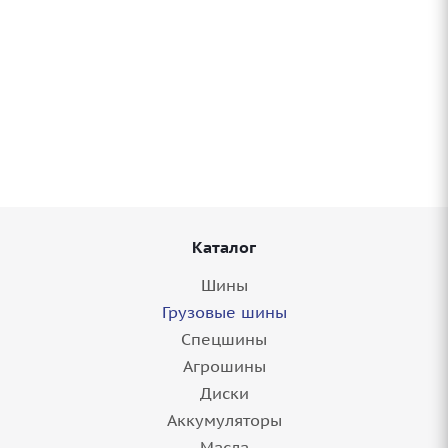
Грузовые шины 315/80R22,5 Cordiant DM-1
Professional 156/150 TL в Балаково
Нет в наличии
Каталог
Шины
Грузовые шины
Спецшины
Агрошины
Диски
Аккумуляторы
Грузовые шины 315/80R22,5 Sailun S-917
Масла