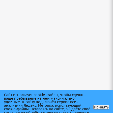
Грузовые шины 315/80R22,5 Sailun S-913A
156/153 20сл TL в Балаково
Нет в наличии
Грузовые шины 315/80R22,5 Cordiant DR-1
Professional 156/150 TL в Балаково
Сайт использует cookie-файлы, чтобы сделать
ваше пребывание на нём максимально
удобным. К cайту подключён сервис веб-
аналитики Яндекс. Метрика, использующий
Принять
cookie-файлы. Оставаясь на сайте, вы даёте своё
Нет в наличии
согласие на обработку персональных данных в