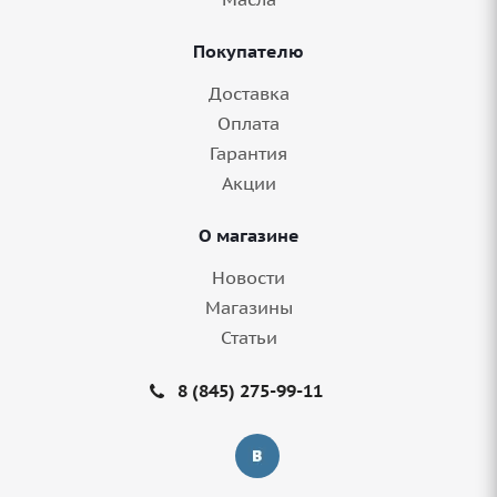
156/150 18сл TL в Балаково
Покупателю
Нет в наличии
Доставка
Оплата
Гарантия
Акции
О магазине
Новости
Магазины
Статьи
Грузовые шины 315/80R22,5 Sailun S-917
8 (845) 275-99-11
156/150 18сл TL в Балаково
Нет в наличии