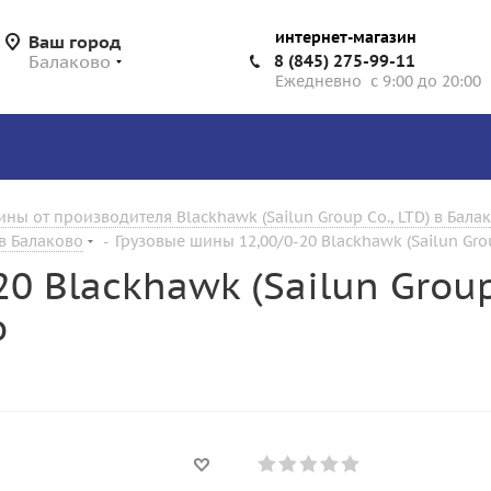
интернет-магазин
Ваш город
Балаково
8 (845) 275-99-11
Ежедневно с 9:00 до 20:00
ны от производителя Blackhawk (Sailun Group Co., LTD) в Бала
 в Балаково
-
Грузовые шины 12,00/0-20 Blackhawk (Sailun Gro
0 Blackhawk (Sailun Group
о