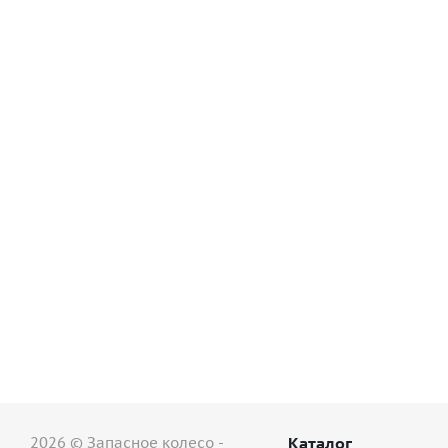
Грузовые шины 12,00/0-20 Kama NR 701 154/15
3 шт.
2026 © Запасное колесо -
Каталог