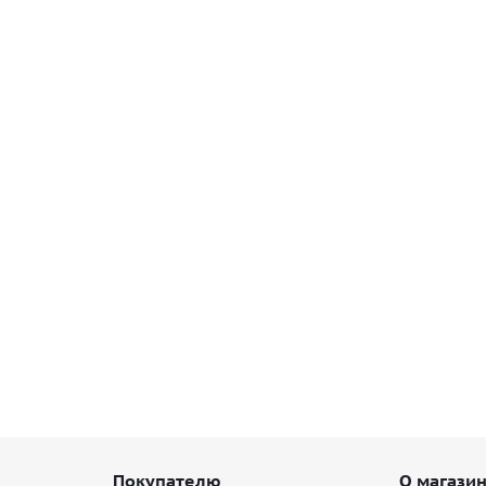
0K M+S в Балаково
Покупателю
О магази