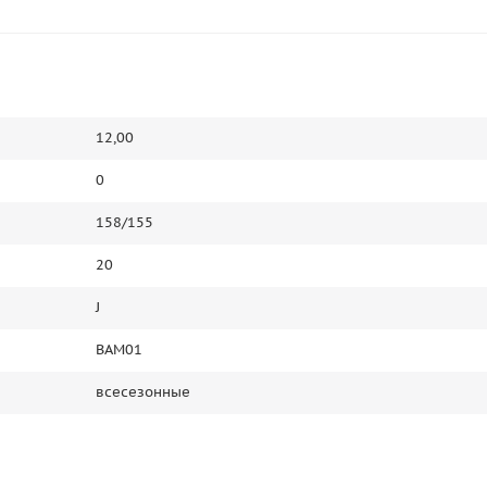
12,00
0
158/155
20
J
BAM01
всесезонные