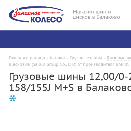
Магазин шин и
дисков в Балаково
Главная страница
-
Каталог
-
Грузовые шины
-
Грузовые ши
Blackhawk (Sailun Group Co., LTD) от производителя BAM01
Грузовые шины 12,00/0-2
158/155J M+S в Балаков