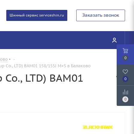
Заказать звонок
Шинный сервис serviceshin.ru
0
ково
-
up Co., LTD) BAM01 158/155J M+S в Балаково
 Co., LTD) BAM01
0
0