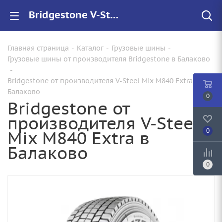
Bridgestone V-Steel Mix M840 Extra купить в Балаково, цены на резину V-Steel Mix M840 Extra для грузовиков
Главная страница
-
Каталог
-
Грузовые шины
-
Грузовые шины от производителя Bridgestone в Балаково
-
Bridgestone от производителя V-Steel Mix M840 Extra в
Балаково
0
Bridgestone от
производителя V-Steel
Mix M840 Extra в
0
Балаково
0