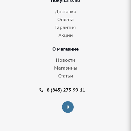
Покупателю
1 шт.
Доставка
Оплата
Гарантия
Акции
О магазине
Новости
Магазины
Статьи
Грузовые шины 295/60-22,5 Goodride
8 (845) 275-99-11
MultiDrive D2 (CM335) 150/147K в Балаково
8+ шт.