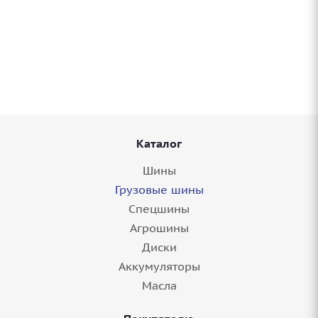
Грузовые шины 295/60-22,5 CrossWind
CWS30K 150/147L M+S в Балаково
4 шт.
Каталог
Шины
Грузовые шины
Спецшины
Агрошины
Диски
Аккумуляторы
Грузовые шины 295/60-22,5 Yokohama Super
Масла
Steel TY517E 150/147L M+S в Балаково