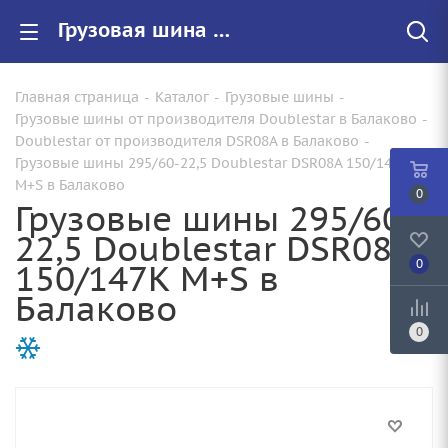
Грузовая шина 295/60-22,5 Doublestar DSR08A 150/147K M+S по цене от 23630.00 купить в Балаково с доставкой | Арт.:
Главная страница
-
Каталог
-
Грузовые шины
-
Грузовые шины от производителя Doublestar в Балаково
-
Doublestar от производителя DSR08A в Балаково
-
Грузовые шины 295/60-22,5 Doublestar DSR08A 150/147K
M+S в Балаково
0
Грузовые шины 295/60-
22,5 Doublestar DSR08A
150/147K M+S в
0
Балаково
0