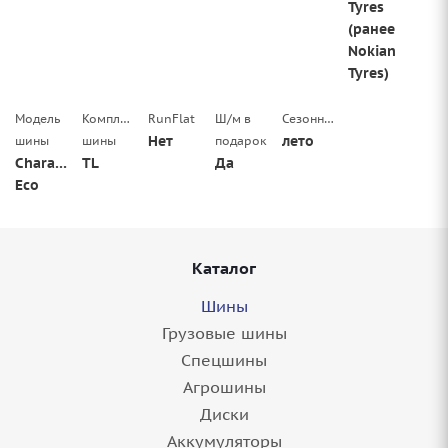
Tyres
(ранее
Nokian
Tyres)
Модель
Комплектация
RunFlat
Ш/м в
Сезонность
Нет
лето
шины
шины
подарок
Character
TL
Да
Eco
Каталог
Шины
Грузовые шины
Спецшины
Агрошины
Диски
Аккумуляторы