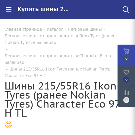
Купить шины 215/55R16 Ikon Tyres (ранее Nokian Tyres) Character Eco 97 H TL |Арт.T743184 по цене от 7280.00000000 руб. в Балаково с доставкой
Главная страница
-
Каталог
-
Легковые шины
-
Легковые шины от производителя Ikon Tyres (ранее
Nokian Tyres) в Балаково
-
Легковые шины от производителя Character Eco в
0
Балаково
-
Шины 215/55R16 Ikon Tyres (ранее Nokian Tyres)
Character Eco 97 H TL
0
Шины 215/55R16 Ikon
Tyres (ранее Nokian
Tyres) Character Eco 97
0
H TL