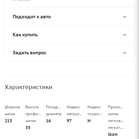
Подходит к авто
Как купить
Задать вопрос
Характеристики
Ширина
Высота
Посадочный
Индекс
Индекс
Производитель
шины
профиля
диаметр
нагрузки
скорости
шины
215
16
97
H
шины
легковой/
55
легкогрузовой
Ikon